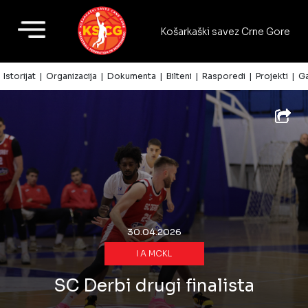
Košarkaški savez Crne Gore
Ne propustite
naše aktivnosti!
Istorijat
Organizacija
Dokumenta
Bilteni
Rasporedi
Projekti
Ga
Vijesti
Reprezentacije
Seniorske
lige
Kup
30.04.2026
CG
I A MCKL
Lige
dječaka
SC Derbi drugi finalista