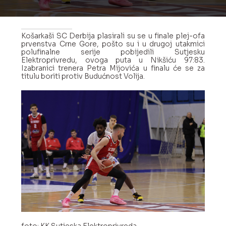
Lige
djevojčica
Košarkaši SC Derbija plasirali su se u finale plej-ofa
prvenstva Crne Gore, pošto su i u drugoj utakmici
polufinalne serije pobijedili Sutjesku
Sudije
Elektroprivredu, ovoga puta u Nikšiću 97:83.
/
Izabranici trenera Petra Mijovića u finalu će se za
titulu boriti protiv Budućnost Volija.
Delegati
Košarkaški
savez
Crne
Gore
19.
decembar
br.
13
|
81000
Podgorica,
Crna
Gora
foto: KK Sutjeska Elektroprivreda