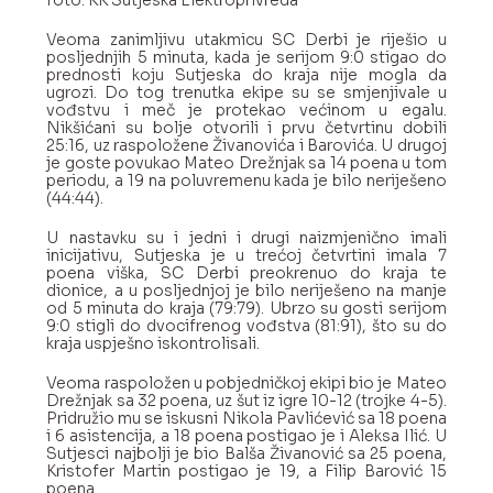
Istorijat
Organizacija
Veoma zanimljivu utakmicu SC Derbi je riješio u
Dokumenta
posljednjih 5 minuta, kada je serijom 9:0 stigao do
prednosti koju Sutjeska do kraja nije mogla da
Bilteni
ugrozi. Do tog trenutka ekipe su se smjenjivale u
Rasporedi
vođstvu i meč je protekao većinom u egalu.
Projekti
Nikšićani su bolje otvorili i prvu četvrtinu dobili
Galerija
25:16, uz raspoložene Živanovića i Barovića. U drugoj
je goste povukao Mateo Drežnjak sa 14 poena u tom
Sponzori
periodu, a 19 na poluvremenu kada je bilo neriješeno
Mediji
(44:44).
Kontakt
Informator
U nastavku su i jedni i drugi naizmjenično imali
inicijativu, Sutjeska je u trećoj četvrtini imala 7
poena viška, SC Derbi preokrenuo do kraja te
dionice, a u posljednjoj je bilo neriješeno na manje
od 5 minuta do kraja (79:79). Ubrzo su gosti serijom
9:0 stigli do dvocifrenog vođstva (81:91), što su do
kraja uspješno iskontrolisali.
Veoma raspoložen u pobjedničkoj ekipi bio je Mateo
Drežnjak sa 32 poena, uz šut iz igre 10-12 (trojke 4-5).
Pridružio mu se iskusni Nikola Pavlićević sa 18 poena
i 6 asistencija, a 18 poena postigao je i Aleksa Ilić. U
Sutjesci najbolji je bio Balša Živanović sa 25 poena,
Kristofer Martin postigao je 19, a Filip Barović 15
poena.