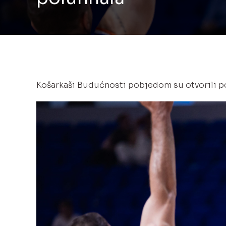
Lige
djevojčica
Sudije
/
Delegati
Košarkaši Budućnosti pobjedom su otvorili pol
Košarkaški
savez
Crne
Gore
19.
decembar
br.
13
|
81000
Podgorica,
Crna
Gora