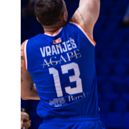
Istorijat
Organizacija
Dokumenta
Bilteni
Rasporedi
Projekti
Galerija
Sponzori
Mediji
Kontakt
Informator