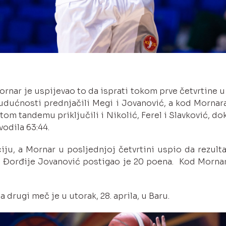
rnar je uspijevao to da isprati tokom prve četvrtine u k
Budućnosti prednjačili Megi i Jovanović, a kod Mornara
m tandemu priključili i Nikolić, Ferel i Slavković, d
odila 63:44.
ciju, a Mornar u posljednjoj četvrtini uspio da rezult
a Đorđije Jovanović postigao je 20 poena. Kod Mornar
a drugi meč je u utorak, 28. aprila, u Baru.