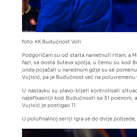
Copyright@2022
Powered
by
Goldbear
Technologies
foto: KK Budućnost Voli
Podgoričani su od starta nametnuli ritam, a Mo
fazi, sa dosta šuteva spolja, u čemu su kod 
onda pojačali u narednom gdje su se pomenuto
Vujisić, pa je Budućnost već na poluvremenu v
U nastavku su plavo-bijeli kontrolisali situa
najefikasniji kod Budućnosti sa 31 poenom, 
Vujisić je postigao 11.
U polufinalnoj seriji igra se do dvije pobjede, 