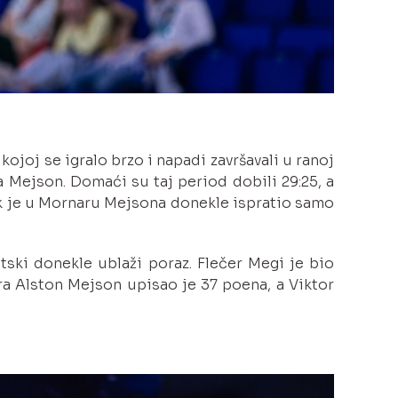
ojoj se igralo brzo i napadi završavali u ranoj
 Mejson. Domaći su taj period dobili 29:25, a
ok je u Mornaru Mejsona donekle ispratio samo
atski donekle ublaži poraz. Flečer Megi je bio
a Alston Mejson upisao je 37 poena, a Viktor