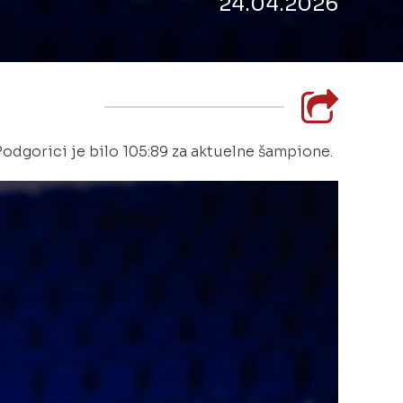
24.04.2026
Podgorici je bilo 105:89 za aktuelne šampione.